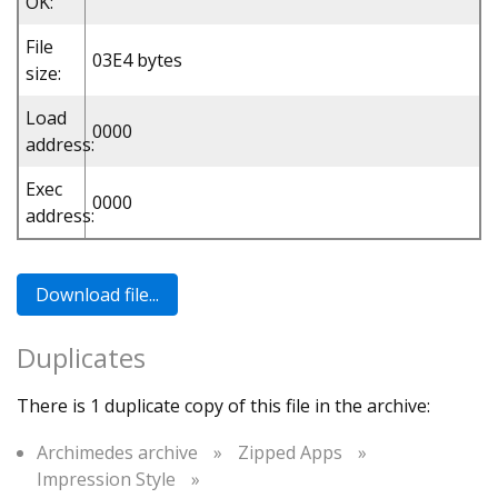
OK:
File
03E4 bytes
size:
Load
0000
address:
Exec
0000
address:
Duplicates
There is 1 duplicate copy of this file in the archive:
Archimedes archive
»
Zipped Apps
»
Impression Style
»