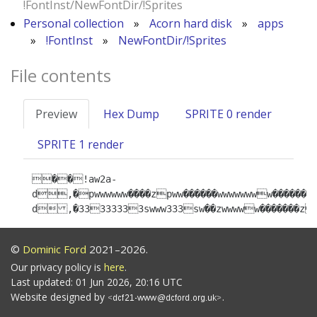
!FontInst/NewFontDir/!Sprites
Personal collection
»
Acorn hard disk
»
apps
»
!FontInst
»
NewFontDir/!Sprites
File contents
Preview
Hex Dump
SPRITE 0 render
SPRITE 1 render
��!aw2a-
d,�pwwwwww����zpww������wwwwwwww���������������ww���������wwww��ww���������z�����ww���������z�����ww���������zww���ww���������z�����ww���������z�����ww���������z�����ww���������ww����ww���������������wwwwwwwwwwwwwwwwww������������������������������������������������������������������������������������������������������������������������������������������������������������������������������������������������������������������������������������������������������������������Osm!aw2a-
d,�33333333swww333sw��zwwwww����
©
Dominic Ford
2021–2026.
Our privacy policy is
here
.
Last updated: 01 Jun 2026, 20:16 UTC
Website designed by
.