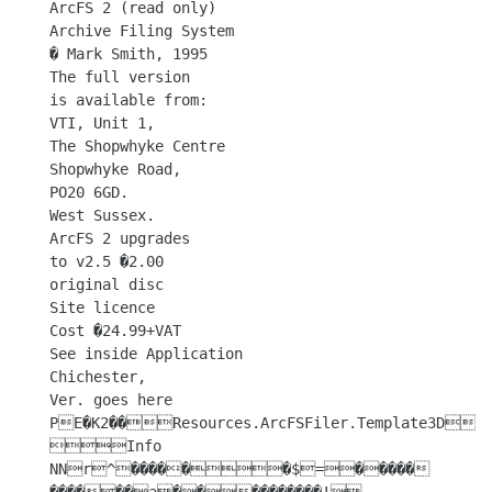
ArcFS 2 (read only)

Archive Filing System

� Mark Smith, 1995

The full version

is available from:

VTI, Unit 1,

The Shopwhyke Centre

Shopwhyke Road,

PO20 6GD.

West Sussex.

ArcFS 2 upgrades

to v2.5 �2.00

original disc

Site licence

Cost �24.99+VAT

See inside Application

Chichester,

Ver. goes here

PE�K2��Resources.ArcFSFiler.Template3D��
Info

NNr^������$=�����
