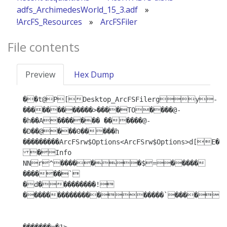
adfs_ArchimedesWorld_15_3.adf
»
!ArcFS_Resources
»
ArcFSFiler
File contents
Preview
Hex Dump
��t@P[Desktop_ArcFSFilergy-
������������>����TO����@-
�h��A������� ������@-
�D��@���0�����h 
���������ArcFSrw$Options<ArcFSrw$Options>d[E��
�Info

NNr^������$=�����

������`

�d���������!
�������������������`����^��������Password
