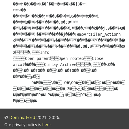
��*��0��\��`�����k��j3�

��

�����k��j��0��0S��t��, 
��B�<������.0�:0 
�0��@������0��,���7��k���j,0��@B�

���� ����k���j����TempArcFiler_Actionh 
c������0���������������k�
����@��0��P������:0�.0P�0���0O�
2�,Info-

Open parentOpen rootepClose 
arcal�����Quitay Archive�,��<0�� 
��%�� ��T0�� ��%�� ��l0�� ��%�� 
��#���p�

	0�B��\��.O�\0O�����2��0�����������������7�u��k0��j6���

������������,3�s������� 
���P��8P��PP��hP����p�0�O?� ��@ 
B������
©
Dominic Ford
2021–2026.
Our privacy policy is
here
.