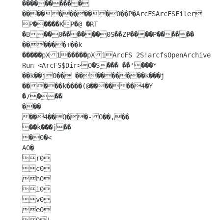
���������� 
����������0��P�ArcFSArcFSFiler

Р�����KP�@ �RT 
�B��0������0S��ZP����P������ 
������+��k

�����pX1�����pX1ArcFS 2S!arcfsOpenArchive 
Run <ArcFS$Dir>O�S��� ��'���*

��k��j0�� ���������k���j

�����k����(@������4�Y

�7���

���

��4��Q��-O��,��

��k���j��

�0�<

A0�

r0

c0

h0

i0

v0

e0
