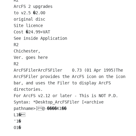
R2

ArcFS 2 upgrades

to v2.5 �2.00

original disc

Site licence

Cost �24.99+VAT

See inside Application

R2

Chichester,

Ver. goes here

R2

ArcFSFilerArcFSFiler	0.73 (01 Apr 1995)The 
ArcFSFiler provides the ArcFS icon on the icon 
bar, and uses the Filer to display ArcFS 
directories.

For ArcFS v2.12 or later - This is NOT P.D.

Syntax: *Desktop_ArcFSFiler [<archive 
pathname>]@-����K1��

L1�

'1�	

O1�
