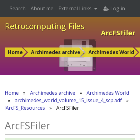
Search
About me
External Links
Log in
Retrocomputing Files
ArcFSFiler
Home
Archimedes archive
Archimedes World
Home
»
Archimedes archive
»
Archimedes World
»
archimedes_world_volume_15_issue_4_scp.adf
»
!ArcFS_Resources
»
ArcFSFiler
ArcFSFiler