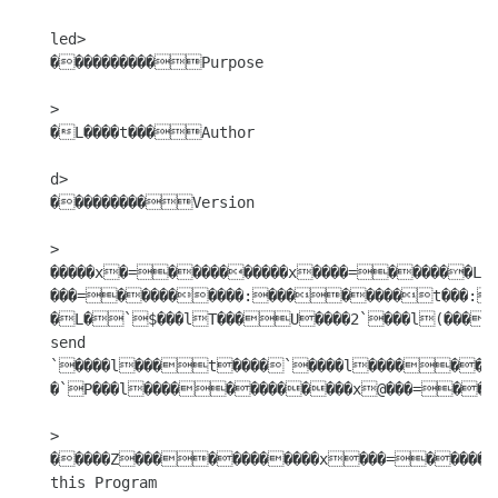
led>

����������Purpose

>

�L����t���Author

d>

���������Version

>

�����x�=����������x����=������L�
���=���������:��������t���:���������<���Zl����������Z<����������P
�L�`$���lT���U����2`���l(���
send

`����l���t����`����l���������
�`P���l�������������x@���=����
>

�����Z������������x���=�����A
this Program
