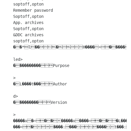
soptoff,opton

Remember password

Soptoff,opton

App. archives

Soptoff,opton

&DDC archives

soptoff,opton

��*l���H����=�����>������Name

led>

����������Purpose

>

�L����t���Author

d>

���������Version

>

�����x�=�������x����=���L���x
���=�����:�������t���:����"����<���Zl���5�������Z<���B�������P���W����X���^����