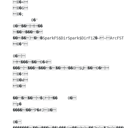
0�+

0�6

0�;

	0�'

0�����

������ 
������SparkFS$DirSpark$DirFiZ�~~ArcFST
0�"

0�

�����0�4

��������������O$Џ��0�

0�!

0�W

0�

������|��	0�

p�

������P�#J0�

0�
