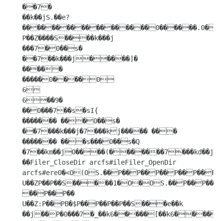
��7�

��k��jS.��e?
������������������0������.0�0
P��Z����S����k���j

���7�0��s�

��7��k���j�����]�

�����

�����0����0

6

6��9�

��0���7��s�sI{

������� ���0��s�

��7���k���j�7���kj����� ���

������� ���s���0��s�Q

�7��km��j0����(�������7���kd��j

��Filer_CloseDir arcfs#ileFiler_OpenDir  
arcfs#ere0�<O(OS.��P��P��P��P��P��P�
U��ZP��P��S�����1�O�OS.��P��P��
��P��P�� 
U��Z:P��PB�$P��P��P��P��S���e��k 
��j��Р�0���7�_��k6�����[��k6����6