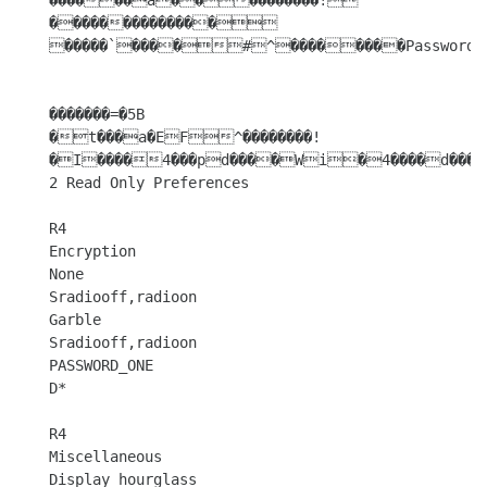
������a����������!
��������������

�����`����#^��������Password

�������=�5B 

�t���a�EF^��������!
�I����4���pd����Wi�4����d���
2 Read Only Preferences

R4

Encryption

None

Sradiooff,radioon

Garble

Sradiooff,radioon

PASSWORD_ONE

D*

R4

Miscellaneous

Display hourglass
