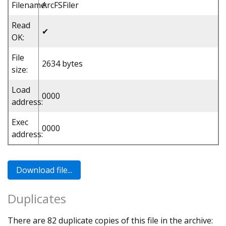
Filename:
ArcFSFiler
Read
✔
OK:
File
2634 bytes
size:
Load
0000
address:
Exec
0000
address:
Duplicates
There are 82 duplicate copies of this file in the archive: