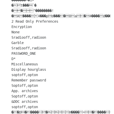
�������=�1> 

�t���`�

��^��������!
�A����4���pd����Oa�4����d���
2 Read Only Preferences

Encryption

None

Sradiooff,radioon

Garble

Sradiooff,radioon

PASSWORD_ONE

D*

Miscellaneous

Display hourglass

soptoff,opton

Remember password

Soptoff,opton

App. archives

Soptoff,opton

&DDC archives

soptoff,opton

��D������H����=�����>������Name
