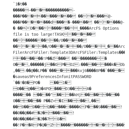
`1�t��

�����~�������������-
���P�����ؘ������ ������@-
���P�������d����-����� ������@-
� ��O���������_����ArcFS Options 
file is too large!TASK����� 
�����������/O����� 
������/O������/O���_���ArcFS
FilerArcFSFiler:Template3DArcFSFiler:Templates��
������!P��Z��� ���������� 
O��,������j��OP�O2:��������k�Ob
,��:��@��LP��`�������kvj6����8P��`�����
�saveas9PreferencesInfonitPASSWORD

`��!�B�PO�	��1�

0��@��3�4PO���D3��A�

������ ����^����kHj��������	
0������ P��Z>�I����,�� 
��0��0��Q���������KP���S�����!
��0��@��#�2������!
��0��@��#�2��76�

��!P��RP�Q�Z����������������Q