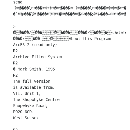
send

`����l��������`����l���������
�`P���l�������������x@���=��$
>

�����Z������������Z����<Deleted>
����x���=�About this Program

ArcFS 2 (read only)

R2

Archive Filing System

R2

� Mark Smith, 1995

R2

The full version

is available from:

VTI, Unit 1,

The Shopwhyke Centre

Shopwhyke Road,

PO20 6GD.

West Sussex.
