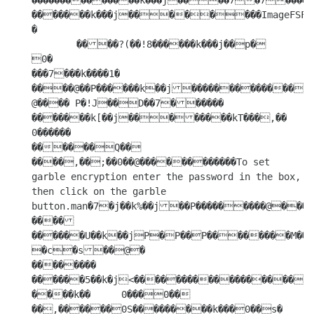
��������������k���j����7�7������
�������k���j��������ImageFSFix_O
�

	����?(��!8������k���j��p�

0� 

���7���k����1�	
����@��P������k��j��������������������kt��j����������������kk��j���
@���� P�!J��D��7������	
�������k[��j��������kT���,�� 
0������

������Q��	
����,��;��0��@������������To set 
garble encryption enter the password in the box, 
then click on the garble 
button.man�7�j��k%��j��P���������@�����������]��k��j�	
����
������U��k��jP�P��P��������M��k
�c�s��@�

��������

������5��k�j<��������������������������������#��k���ImageFSFix

����k��	0���0�� 
��,������0S���������k���0��s�
