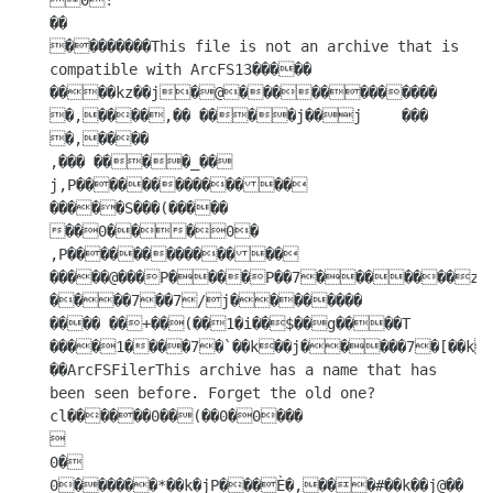
0!

��

��������This file is not an archive that is 
compatible with ArcFS13����� 
����kz��j�@������������

�,����,�� ����j��j	���

�,����

,��� ����_��

j,P�������������� 
�����S���(�����

��0���0�

,P�������������� 
�����@���Р����Р��7�������z��k
����7��7/j��������

���� ��+��(��1�i��$��g����T 
����1����7�`��k��j�����7�[��k�
��ArcFSFilerThis archive has a name that has 
been seen before. Forget the old one?
cl������0��(��0�0���



0�

0������*��k�jР���Ѐ�,���#��k��j@��	