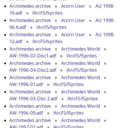
Archimedes archive
»
Acorn User
»
AU 1998-
10.adf
»
!ArcFS/!sprites
Archimedes archive
»
Acorn User
»
AU 1998-
06 A.adf
»
!ArcFS/!sprites
Archimedes archive
»
Acorn User
»
AU 1998-
12.adf
»
!ArcFS/!sprites
Archimedes archive
»
Archimedes World
»
AW-1996-02-Disc1.adf
»
!ArcFS/!Sprites
Archimedes archive
»
Archimedes World
»
AW-1996-04-Disc2.adf
»
!ArcFS/!Sprites
Archimedes archive
»
Archimedes World
»
AW-1996-01.adf
»
!ArcFS/!Sprites
Archimedes archive
»
Archimedes World
»
AW-1996-03-Disc 2.adf
»
!ArcFS/!Sprites
Archimedes archive
»
Archimedes World
»
AW-1996-09.adf
»
!ArcFS/!Sprites
Archimedes archive
»
Archimedes World
»
AW-1997-02.adf
»
!ArcFS/!Sprites