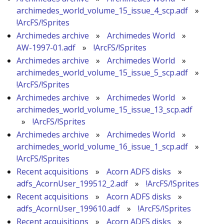
archimedes_world_volume_15_issue_4_scp.adf
»
!ArcFS/!Sprites
Archimedes archive
»
Archimedes World
»
AW-1997-01.adf
»
!ArcFS/!Sprites
Archimedes archive
»
Archimedes World
»
archimedes_world_volume_15_issue_5_scp.adf
»
!ArcFS/!Sprites
Archimedes archive
»
Archimedes World
»
archimedes_world_volume_15_issue_13_scp.adf
»
!ArcFS/!Sprites
Archimedes archive
»
Archimedes World
»
archimedes_world_volume_16_issue_1_scp.adf
»
!ArcFS/!Sprites
Recent acquisitions
»
Acorn ADFS disks
»
adfs_AcornUser_199512_2.adf
»
!ArcFS/!Sprites
Recent acquisitions
»
Acorn ADFS disks
»
adfs_AcornUser_199610.adf
»
!ArcFS/!Sprites
Recent acquisitions
»
Acorn ADFS disks
»