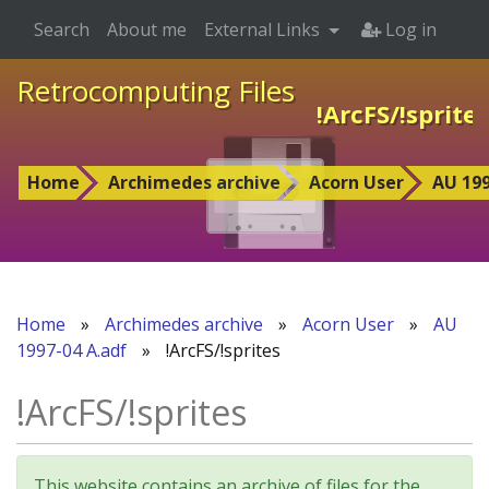
Search
About me
External Links
Log in
Retrocomputing Files
!ArcFS/!sprites
Home
Archimedes archive
Acorn User
AU 199
Home
»
Archimedes archive
»
Acorn User
»
AU
1997-04 A.adf
»
!ArcFS/!sprites
!ArcFS/!sprites
This website contains an archive of files for the