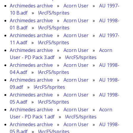
Archimedes archive
»
Acorn User
»
AU 1997-
10 B.adf
»
!ArcFS/!sprites
Archimedes archive
»
Acorn User
»
AU 1998-
01 B.adf
»
!ArcFS/!sprites
Archimedes archive
»
Acorn User
»
AU 1997-
11 A.adf
»
!ArcFS/!sprites
Archimedes archive
»
Acorn User
»
Acorn
User - PD Pack 3.adf
»
!ArcFS/!sprites
Archimedes archive
»
Acorn User
»
AU 1998-
04 A.adf
»
!ArcFS/!sprites
Archimedes archive
»
Acorn User
»
AU 1998-
09.adf
»
!ArcFS/!sprites
Archimedes archive
»
Acorn User
»
AU 1998-
05 A.adf
»
!ArcFS/!sprites
Archimedes archive
»
Acorn User
»
Acorn
User - PD Pack 1.adf
»
!ArcFS/!sprites
Archimedes archive
»
Acorn User
»
AU 1998-
05 B.adf
»
!ArcFS/!sprites