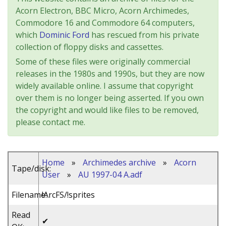
Acorn Electron, BBC Micro, Acorn Archimedes,
Commodore 16 and Commodore 64 computers,
which
Dominic Ford
has rescued from his private
collection of floppy disks and cassettes.
Some of these files were originally commercial
releases in the 1980s and 1990s, but they are now
widely available online. I assume that copyright
over them is no longer being asserted. If you own
the copyright and would like files to be removed,
please contact me.
Home
»
Archimedes archive
»
Acorn
Tape/disk:
User
»
AU 1997-04 A.adf
Filename:
!ArcFS/!sprites
Read
✔