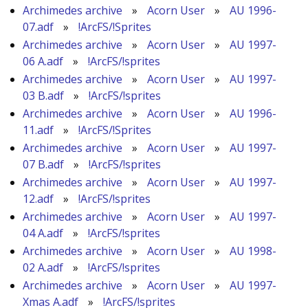
Archimedes archive
»
Acorn User
»
AU 1996-
07.adf
»
!ArcFS/!Sprites
Archimedes archive
»
Acorn User
»
AU 1997-
06 A.adf
»
!ArcFS/!sprites
Archimedes archive
»
Acorn User
»
AU 1997-
03 B.adf
»
!ArcFS/!sprites
Archimedes archive
»
Acorn User
»
AU 1996-
11.adf
»
!ArcFS/!Sprites
Archimedes archive
»
Acorn User
»
AU 1997-
07 B.adf
»
!ArcFS/!sprites
Archimedes archive
»
Acorn User
»
AU 1997-
12.adf
»
!ArcFS/!sprites
Archimedes archive
»
Acorn User
»
AU 1997-
04 A.adf
»
!ArcFS/!sprites
Archimedes archive
»
Acorn User
»
AU 1998-
02 A.adf
»
!ArcFS/!sprites
Archimedes archive
»
Acorn User
»
AU 1997-
Xmas A.adf
»
!ArcFS/!sprites