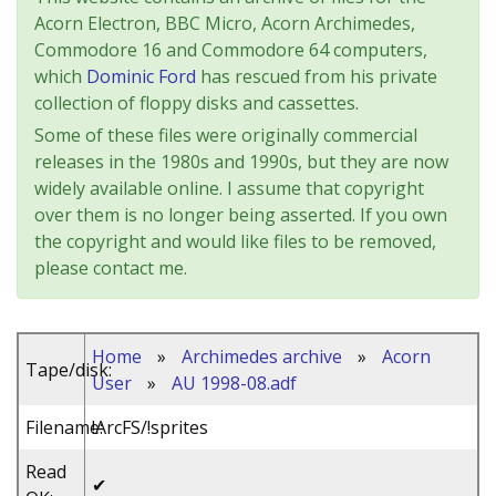
Acorn Electron, BBC Micro, Acorn Archimedes,
Commodore 16 and Commodore 64 computers,
which
Dominic Ford
has rescued from his private
collection of floppy disks and cassettes.
Some of these files were originally commercial
releases in the 1980s and 1990s, but they are now
widely available online. I assume that copyright
over them is no longer being asserted. If you own
the copyright and would like files to be removed,
please contact me.
Home
»
Archimedes archive
»
Acorn
Tape/disk:
User
»
AU 1998-08.adf
Filename:
!ArcFS/!sprites
Read
✔