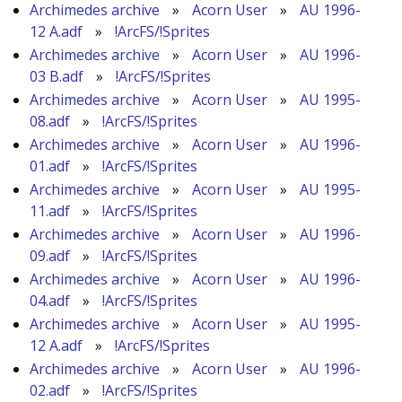
Archimedes archive
»
Acorn User
»
AU 1996-
12 A.adf
»
!ArcFS/!Sprites
Archimedes archive
»
Acorn User
»
AU 1996-
03 B.adf
»
!ArcFS/!Sprites
Archimedes archive
»
Acorn User
»
AU 1995-
08.adf
»
!ArcFS/!Sprites
Archimedes archive
»
Acorn User
»
AU 1996-
01.adf
»
!ArcFS/!Sprites
Archimedes archive
»
Acorn User
»
AU 1995-
11.adf
»
!ArcFS/!Sprites
Archimedes archive
»
Acorn User
»
AU 1996-
09.adf
»
!ArcFS/!Sprites
Archimedes archive
»
Acorn User
»
AU 1996-
04.adf
»
!ArcFS/!Sprites
Archimedes archive
»
Acorn User
»
AU 1995-
12 A.adf
»
!ArcFS/!Sprites
Archimedes archive
»
Acorn User
»
AU 1996-
02.adf
»
!ArcFS/!Sprites