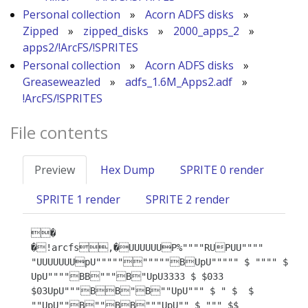
Personal collection
»
Acorn ADFS disks
»
Zipped
»
zipped_disks
»
2000_apps_2
»
apps2/!ArcFS/!SPRITES
Personal collection
»
Acorn ADFS disks
»
Greaseweazled
»
adfs_1.6M_Apps2.adf
»
!ArcFS/!SPRITES
File contents
Preview
Hex Dump
SPRITE 0 render
SPRITE 1 render
SPRITE 2 render
�	
�!arcfs,�UUUUUUP%""""RUPUU"""" 
"UUUUUUUpU""""""""""BUpU""""" $ """" $ 
UpU""""BB"""B"UpU3333 $ $033 
$03UpU"""BB"B""UpU""" $ " $  $ 
""UpU""B""BB"""UpU"" $ """ $$ 