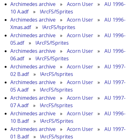
Archimedes archive
»
Acorn User
»
AU 1996-
10 A.adf
»
!ArcFS/!Sprites
Archimedes archive
»
Acorn User
»
AU 1996-
Xmas.adf
»
!ArcFS/!sprites
Archimedes archive
»
Acorn User
»
AU 1996-
05.adf
»
!ArcFS/!Sprites
Archimedes archive
»
Acorn User
»
AU 1996-
06.adf
»
!ArcFS/!Sprites
Archimedes archive
»
Acorn User
»
AU 1997-
02 B.adf
»
!ArcFS/!sprites
Archimedes archive
»
Acorn User
»
AU 1997-
05 A.adf
»
!ArcFS/!sprites
Archimedes archive
»
Acorn User
»
AU 1997-
07 A.adf
»
!ArcFS/!sprites
Archimedes archive
»
Acorn User
»
AU 1996-
10 B.adf
»
!ArcFS/!Sprites
Archimedes archive
»
Acorn User
»
AU 1997-
01 B.adf
»
!ArcFS/!sprites